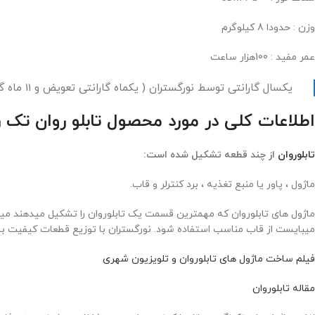
وزن : حدودا 8 کیلوگرم
عمر مفید : 100هزار ساعت
یکسال گارانتی توسط نورگستران ( یکماه گارانتی تعویض و 11 ماه گارانتی تعمیر )
اطلاعات کلی در مورد محصول تابلو روان تک رنگ سبز عرض 42 و استف
تابلوروان
از چند قطعه تشکیل شده است:
ماژول ، پاور یا منبع تغذیه ، برد کنترلر و قاب.
ماژول های تابلوروان که مهمترین قسمت یک تابلوروان را تشکیل میدهند میبای
میبایست از قاب مناسب استفاده شود. نورگستران با توزیع قطعات کیفیت بال
فیلم ساخت ماژول های تابلوروان و تلویزیون شهری
مقاله تابلوروان