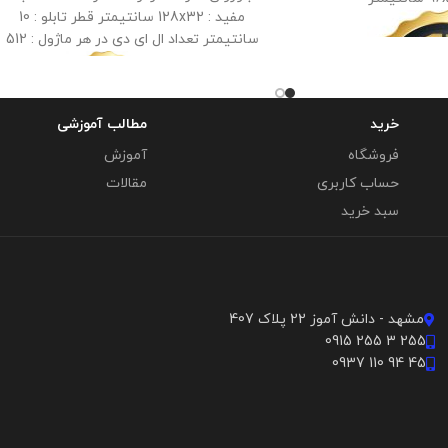
مفید : 128x32 سانتیمتر قطر تابلو : 10
سانتیمتر تعداد ال ای دی در هر ماژول : 512
ال ای دی
خرید
مطالب آموزشی
فروشگاه
آموزش
حساب کاربری
مقالات
سبد خرید
مشهد - دانش آموز 22 پلاک 407
255 3 255 0915
45 94 110 0937