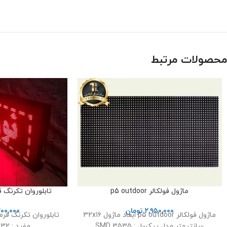
محصولات مرتبط
ماژول فولکالر p5 outdoor
تابلوروان تکرنگ قرمز 106 در 
۲,۹۵۰,۰۰۰
تومان
۲۰۰,۰۰۰
ماژول فولکالر p5 outdoor ابعاد ماژول 32x16
سانتیمتر مدل پیکسل : SMD 3535
مفید : 96x32 سانتیمتر