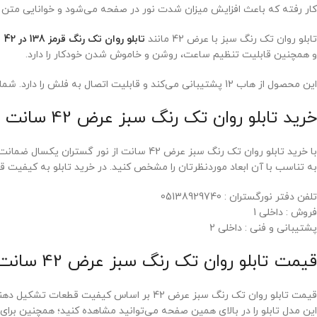
کار رفته که باعث افزایش میزان شدت نور در صفحه می‌شود و خوانایی متن را نیز بیشتر می‌کند. این تابلو با کمک لام
تابلو روان تک رنگ سبز با عرض 42 مانند
تابلو روان تک رنگ قرمز 138 در 42
ا
و همچنین قابلیت تنظیم ساعت، روشن و خاموش شدن خودکار را دارد.
این محصول از هاب 12 پشتیبانی می‌کند و قابلیت اتصال به فلش را دارد. شما می‌توانید متن مورد نظر خود را از طریق فلش به این تابلو بدهید تا آن را نمایش دهد.
خرید تابلو روان تک رنگ سبز عرض 42 سانت از نورگستران
با خرید تابلو روان تک رنگ سبز عرض 42 سانت
به تناسب با آن ابعاد موردنظرتان را مشخص کنید. در خرید تابلو به کیفیت قط
تلفن دفتر نورگستران : 05138929740
فروش : داخلی 1
پشتیبانی و فنی : داخلی 2
قیمت تابلو روان تک رنگ سبز عرض 42 سانت چگونه تعیین می‌شود؟
قیمت تابلو روان تک رنگ سبز عرض 42 بر اس
این مدل تابلو را در بالای همین صفحه می‌توانید مشاهده کنید؛ همچنین برای د