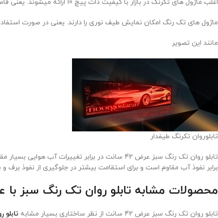
اغلب ماژول های تکرنگ در بازار با کیفیت دات پیچ 10 ارائه میشوند. یعنی فاصله هر پیکسل تا پیکسل بعدی 10 میلی متر است. به عبارتی هر ماژول تکرنگ 32 در 16 سانت 512 عدد ال ای دی با پیکسل دارد.
ماژول های تک رنگ امکان نمایش طیف نوری را دارند. یعنی در صورت استفاده 
مانند این تصویر
تابلوروان تکرنگ طیفدار
تابلو روان تک رنگ سبز عرض 42 سانت در برابر تغییرات آب هوایی بسیار مقاوم‌ است و نسبت به نور آفتاب نیز آسیب پذیر نیست؛ به همین دلیل برای نصب در محیط بیرون گزینه عالی است.
برابر نفوذ آب مقاوم‌ است و برای استقامت بیشتر در جلوگیری از نفوذ برف و ب
محصولات مشابه تابلو روان تک رنگ سبز با عرض 42 سانت در نور
تابلو روان تک رنگ سبز عرض 42 سانت از نظر ساختاری بسیار مشابه
تابلو روان