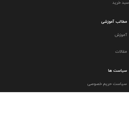
سبد خرید
مطالب آموزشی
آموزش
مقالات
سیاست ها
سیاست حریم خصوصی
سیاست مرجوعی و عودت
تلفن دفتر نورگستران : 05138929740