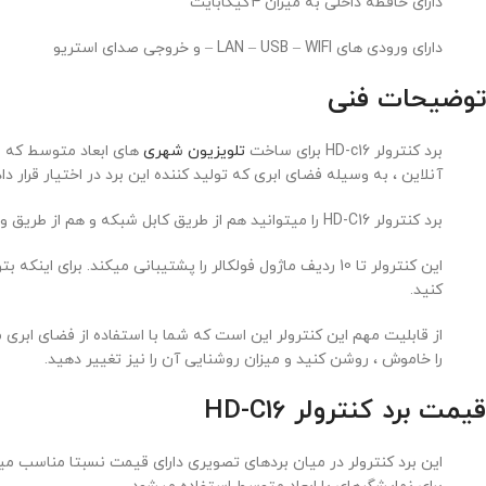
دارای حافظه داخلی به میزان ۴گیگابایت
دارای ورودی های LAN – USB – WIFI – و خروجی صدای استریو
توضیحات فنی
برد کنترولر HD-c16 برای ساخت
تلویزیون شهری
های ابعاد متوسط که ب
آنلاین ، به وسیله فضای ابری که تولید کننده این برد در اختیار قرار
برد کنترولر HD-C16 را میتوانید هم از طریق کابل شبکه و هم از طریق وای فای به کامپیوتر و لپتاپ متصل کنید. رمز وایفای برای اتصال به برد 88888888 میباشد.
این کنترولر تا 10 ردیف ماژول فولکالر را پشتیبانی میکند. برای اینکه بتوانید از این کنترولر برای نمایشگر هایی با تعداد سطر بیشتر استفاده کنید ، نیاز است از رسیورهایی مانند
کنید.
از قابلیت مهم این کنترولر این است که شما با استفاده از فضای ابری 
را خاموش ، روشن کنید و میزان روشنایی آن را نیز تغییر دهید.
قیمت برد کنترولر HD-C16