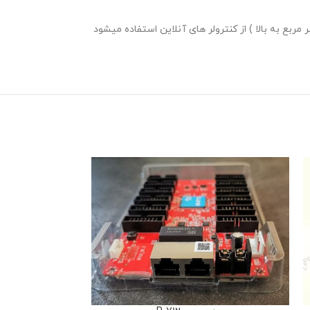
 استفاده در نمایشگرهای بسیار بزرگ هم میتوان از برد کنترولر HD-C16 استفاده کرد، ولی معمولا برای نمایشگرهای بسیار بزرگ ( مثلا 10 متر مربع به بالا ) از کنترولر های آنلاین استفاده میشود