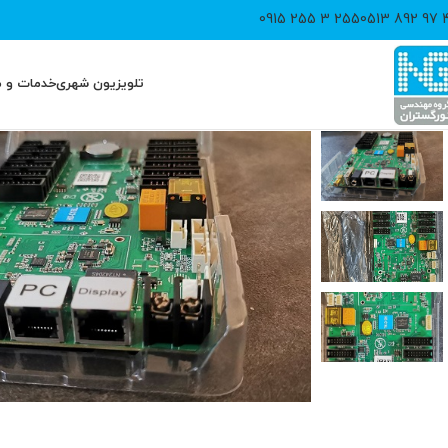
255 3 255 0915
40 97
تلویزیون شهری
خدمات و 