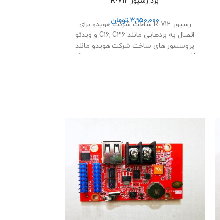
برد رسیور R-712
۳,۹۵۰,۰۰۰
تومان
رسیور R-712 ساخت شرکت هویدو برای
اتصال به بردهایی مانند C16, C36 و ویدئو
پروسسور های ساخت شرکت هویدو مانند
vp210H برای راه اندازی تلویزیون های بزرگ
شهری میباشد
ناموجود