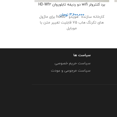
برد کنترولر wifi دو ردیفه تابلوروان HD-Wf2
ویدئوپروسسور
۳,۶۰۰,۰۰۰
تومان
,۰۰۰
کارخانه سازنده : هویدو - huidu برای ماژول
شرکت س
های تکرنگ هاب 75 قابلیت تغییر متن با
موبایل
سیاست ها
سیاست حریم خصوصی
سیاست مرجوعی و عودت