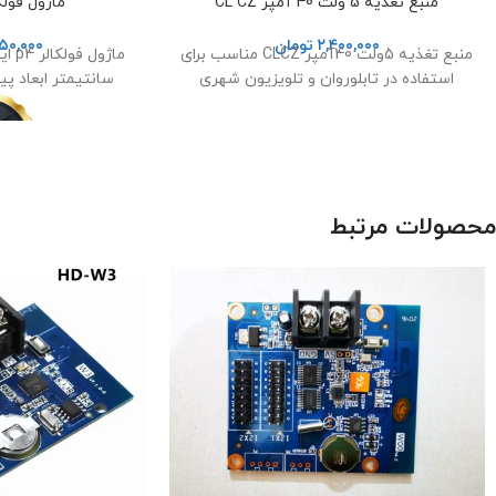
منبع تغذیه 5 ولت 40 آمپر CL CZ
ماژول فولکالر p4 
۲,۴۰۰,۰۰۰
تومان
۵۰,۰۰۰
منبع تغذیه 5ولت 40آمپر CLCZ مناسب برای
استفاده در تابلوروان و تلویزیون شهری
سانتیمتر ابعاد پیکسل
محصولات مرتبط