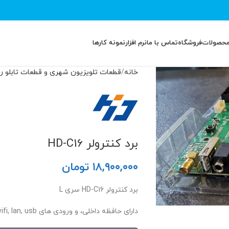
محصولات
فروشگاه
تماس با ما
نرم افزار
نمونه کارها
خانه
قطعات تلویزیون شهری و قطعات تابلو ر
برد کنترولر HD-C16
۱۸,۹۰۰,۰۰۰
تومان
برد کنترولر HD-C16 سری L
دارای حافظه داخلی، و ورودی های wifi, lan, usb و خروجی صدای استریو