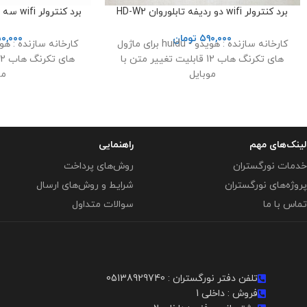
برد کنترولر wifi دو ردیفه تابلوروان HD-W2
برد کنترولر wifi سه ردیفه تابلوروان HD-W3
۵۹۰,۰۰۰
تومان
۰,۰۰۰
کارخانه سازنده : هویدو - huidu برای ماژول
های تکرنگ هاب 12 قابلیت تغییر متن با
موبایل
مو
لینک‌های مهم
راهنمایی
خدمات نورگستران
روش‌های پرداخت
پروژه‌های نورگستران
شرایط و روش‌های ارسال
تماس با ما
سوالات متداول
تلفن دفتر نورگستران : 05138929740
فروش : داخلی 1