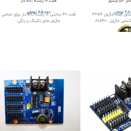
ایندور
فلت 16 رشته IDC دار
۲,۸
تومان
۸۵,۰۰۰
تومان
ماژول فولکالر p4 ایندور ابعاد ماژول 32x16
فلت 40 سانتی 16 رشته IDC دار برای تمامی
ی ماژول : 80x40
ماژول های تکرنگ و رنگی