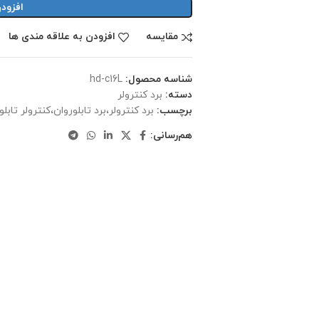
افزود
مقایسه
افزودن به علاقه مندی ها
شناسه محصول:
hd-c16L
دسته:
برد کنترولر
برچسب:
برد کنترولر،برد تابلوروان،کنترولر تابلو
هم‌رسانی: