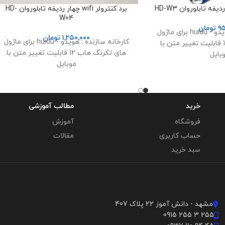
برد کنترولر wifi چهار ردیفه تابلوروان HD-
W04
۹۵
تومان
کارخانه سازنده : هویدو - huidu برای ماژول
۱,۲۵۰,۰۰۰
تومان
کارخانه سازنده : هویدو - huidu برای ماژول
های تکرنگ هاب 12 قابلیت تغییر متن با
های تکرنگ هاب 12 قابلیت تغییر متن با
بایل
موبایل
خرید
مطالب آموزشی
فروشگاه
آموزش
حساب کاربری
مقالات
سبد خرید
مشهد - دانش آموز 22 پلاک 407
255 3 255 0915