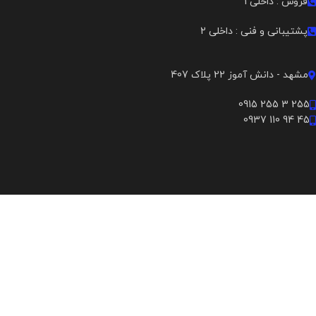
فروش : داخلی 1
پشتیبانی و فنی : داخلی 2
مشهد - دانش آموز 22 پلاک 407
255 3 255 0915
45 94 110 0937
کلیه حقوق این سایت متعلق است به گروه مهندسی نورگستران