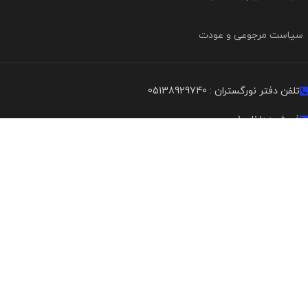
سیاست مرجوعی و عودت
تلفن دفتر نورگستران : 05138929740
فروش : داخلی 1
پشتیبانی و فنی : داخلی 2
مشهد - دانش آموز 22 پلاک 407
255 3 255 0915
45 94 110 0937