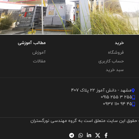
خرید
مطالب آموزشی
تلویزیون اوتدور (outdoor)
فروشگاه
آموزش
تلویزیون تبلیغاتی
حساب کاربری
مقالات
سبد خرید
مشهد - دانش آموز 22 پلاک 407
255 3 255 0915
45 94 110 0937
 حقوق این سایت متعلق است به گروه مهندسی نورگستران