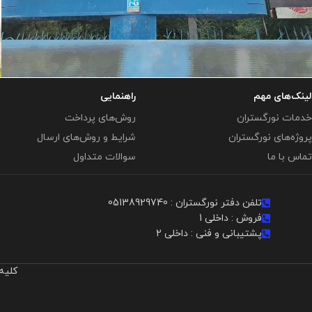
لینک‌های مهم
راهنمایی
تلویزیون اوتدور (outdoor)
خدمات نورگستران
روش‌های پرداخت
تلویزیون شهری کابل
پروژه‌های نورگستران
شرایط و روش‌های ارسال
تماس با ما
سوالات متداول
تلفن دفتر نورگستران : 05138929740
فروش : داخلی 1
پشتیبانی و فنی : داخلی 2
کلیه