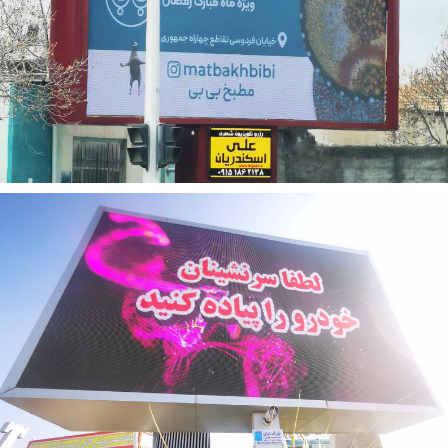
تلویزیون اوتدور (outdoor)
تلویزیون شهری بجنورد