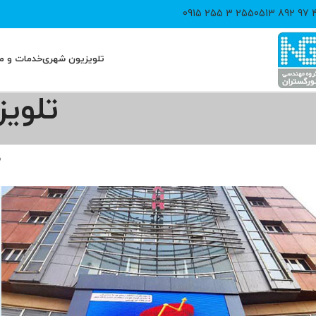
255 3 255 0915
40 97
تلویزیون شهری
خدمات و م
تلویزیو
ه