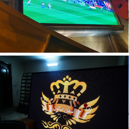
تلویزیون اوتدور (outdoor)
تلویزیون داخل سالن ( indoor )
تلویزیون سالنی موج های آبی