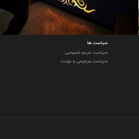
سیاست ها
تلویزیون اوتدور (outdoor)
سیاست حریم خصوصی
تلویزیون شهری افغانستان قندهار
سیاست مرجوعی و عودت